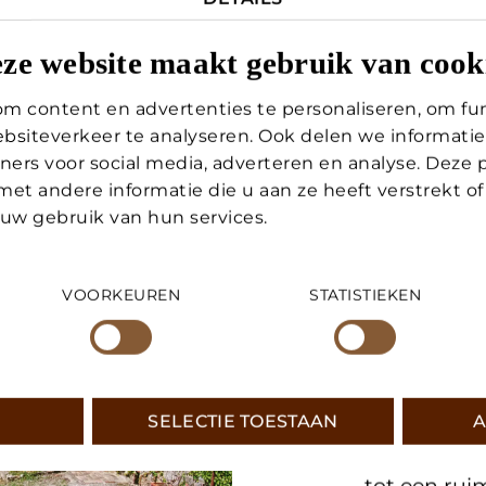
EIGENDOM VERKOPEN
ze website maakt gebruik van cook
BEHEER VAN
m content en advertenties te personaliseren, om fun
bsiteverkeer te analyseren. Ook delen we informatie
VAKANTIEHUIZEN
ners voor social media, adverteren en analyse. Deze
t andere informatie die u aan ze heeft verstrekt of
WIJ VI
 uw gebruik van hun services.
DIENSTEN
DROOM
VOORKEUREN
STATISTIEKEN
OVER ONS
Wil je een 
juiste huis
CONTACT
jaren ervar
SELECTIE TOESTAAN
A
wij gericht
SUSANNE LECHNER
onze jarenl