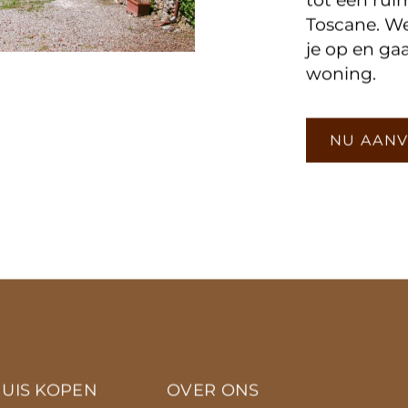
eigenaars e
tot een ru
Toscane. W
je op en ga
© 2026 𝖳𝖮𝖲𝖢𝖠𝖭𝖠 Real Estate
woning.
Afdruk
|
Gegevensbescherming
NU AAN