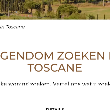
in Toscane
IGENDOM ZOEKEN 
TOSCANE
ke woning zoeken. Vertel ons wat u zoek
EEN HUIS KOPEN
de perfecte woning in Toscane voor u.
DETAILS