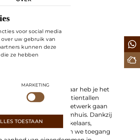
ies
cties voor social media
 over uw gebruik van
 partners kunnen deze
 die ze hebben
NDEN JOUW
HUIS
MARKETING
huis kopen in Toscane maar heb je het
 nog niet gevonden? Met tientallen
ing en een groot lokaal netwerk gaan
LLES TOESTAAN
 op zoek naar jouw droomhuis. Dankzij
ange contacten met makelaars,