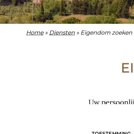
Home
»
Diensten
» Eigendom zoeken 
E
Uw persoonlij
TOESTEMMING