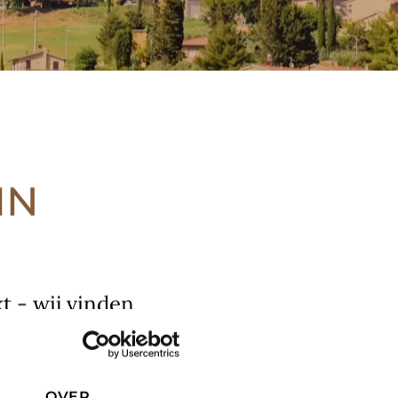
IN
t - wij vinden
OVER