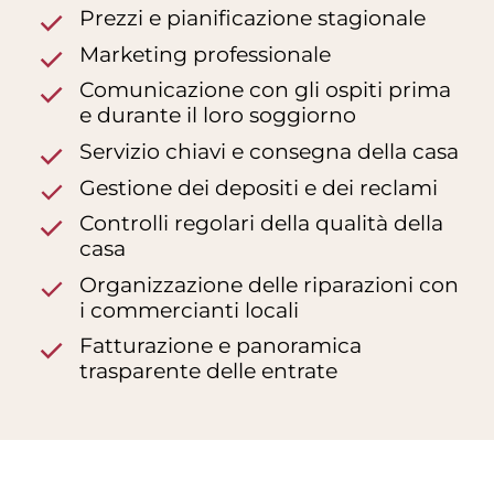
Prezzi e pianificazione stagionale
Marketing professionale
Comunicazione con gli ospiti prima
e durante il loro soggiorno
Servizio chiavi e consegna della casa
PER GLI ACQUIRENTI
Gestione dei depositi e dei reclami
PER I VENDITORI
Controlli regolari della qualità della
casa
GESTIONE DI CASE VACANZA
Organizzazione delle riparazioni con
i commercianti locali
Fatturazione e panoramica
SERVIZI
trasparente delle entrate
CHI SIAMO
CONTATTATECI