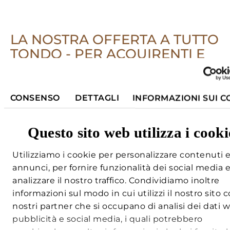
SUSANNE LECHNER
LA NOSTRA OFFERTA A TUTTO
TONDO - PER ACQUIRENTI E
PROPRIETARI
© 2026 𝖳𝖮𝖲𝖢𝖠𝖭𝖠 Immobiliare
Impronta
|
Protezione dei dati
CONSENSO
DETTAGLI
INFORMAZIONI SUI C
PER I POTENZIALI ACQUIRENTI
Stai pensando di acquistare una casa in
Questo sito web utilizza i cooki
Toscana e vorresti affittarla per le vacanze?
Grazie alla nostra pluriennale esperienza,
Utilizziamo i cookie per personalizzare contenuti 
annunci, per fornire funzionalità dei social media 
possiamo fornirvi una consulenza
analizzare il nostro traffico. Condividiamo inoltre
completa per la scelta della proprietà
informazioni sul modo in cui utilizzi il nostro sito c
giusta. Conosciamo a fondo le diverse
nostri partner che si occupano di analisi dei dati 
regioni della Toscana e possiamo aiutarvi a
pubblicità e social media, i quali potrebbero
trovare proprietà in Toscana che