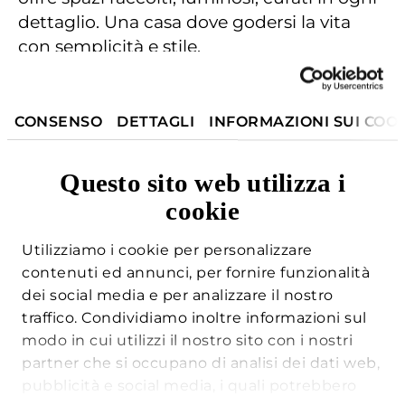
dettaglio. Una casa dove godersi la vita
con semplicità e stile.
Al piano terra, l’ampio soggiorno con
cucina a vista si apre su una veranda
CONSENSO
DETTAGLI
INFORMAZIONI SUI COO
coperta rivolta a ovest, perfetta per cene al
tramonto con vista sul mare. La serra
Questo sito web utilizza i
solare, luminosa e accogliente, può essere
cookie
uno studio, una stanza per gli ospiti o un
angolo creativo. Completano il piano un
Utilizziamo i cookie per personalizzare
bagno completo e un pratico ripostiglio.
contenuti ed annunci, per fornire funzionalità
PER GLI ACQUIRENTI
dei social media e per analizzare il nostro
Il primo piano ospita una camera
traffico. Condividiamo inoltre informazioni sul
matrimoniale con balcone panoramico, da
PER I VENDITORI
modo in cui utilizzi il nostro sito con i nostri
cui si ammirano il mare e la futura piscina,
partner che si occupano di analisi dei dati web,
pubblicità e social media, i quali potrebbero
oltre a un ampio spazio mansardato da
GESTIONE DI CASE VACANZA